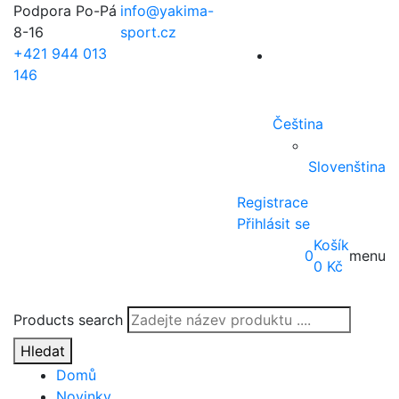
Podpora Po-Pá
info@yakima-
8-16
sport.cz
+421 944 013
146
Čeština
Slovenština
Registrace
Přihlásit se
Košík
0
menu
0
Kč
Products search
Hledat
Domů
Novinky