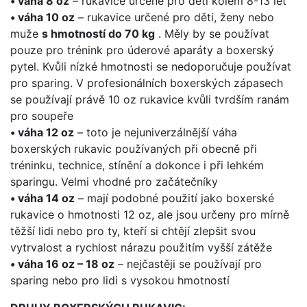
• váha 8 oz
– rukavice určené pro děti kolem 8-13 let
• váha 10 oz
– rukavice určené pro děti, ženy nebo
muže
s hmotností do 70 kg
. Měly by se používat
pouze pro trénink pro úderové aparáty a boxerský
pytel. Kvůli nízké hmotnosti se nedoporučuje používat
pro sparing. V profesionálních boxerských zápasech
se používají právě 10 oz rukavice kvůli tvrdším ranám
pro soupeře
• váha 12 oz
– toto je nejuniverzálnější váha
boxerských rukavic používaných při obecně při
tréninku, technice, stínění a dokonce i při lehkém
sparingu. Velmi vhodné pro začátečníky
• váha 14 oz
– mají podobné použití jako boxerské
rukavice o hmotnosti 12 oz, ale jsou určeny pro mírně
těžší lidi nebo pro ty, kteří si chtějí zlepšit svou
vytrvalost a rychlost nárazu použitím vyšší zátěže
• váha 16 oz – 18 oz
– nejčastěji se používají pro
sparing nebo pro lidi s vysokou hmotností