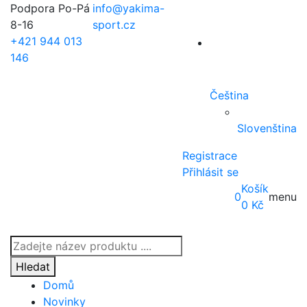
Podpora Po-Pá
info@yakima-
8-16
sport.cz
+421 944 013
146
Čeština
Slovenština
Registrace
Přihlásit se
Košík
0
menu
0
Kč
Products
search
Hledat
Domů
Novinky