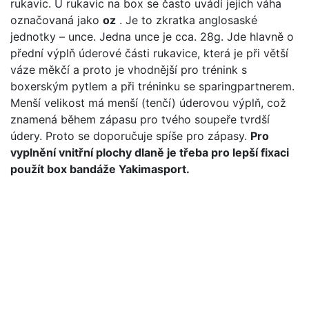
rukavic. U rukavic na box se často uvádí jejich váha
označovaná jako
oz
. Je to zkratka anglosaské
jednotky – unce. Jedna unce je cca. 28g. Jde hlavně o
přední výplň úderové části rukavice, která je při větší
váze měkčí a proto je vhodnější pro trénink s
boxerským pytlem a při tréninku se sparingpartnerem.
Menší velikost má menší (tenčí) úderovou výplň, což
znamená během zápasu pro tvého soupeře tvrdší
údery. Proto se doporučuje spíše pro zápasy.
Pro
vyplnění vnitřní plochy dlaně je třeba pro lepší fixaci
použít box bandáže Yakimasport.