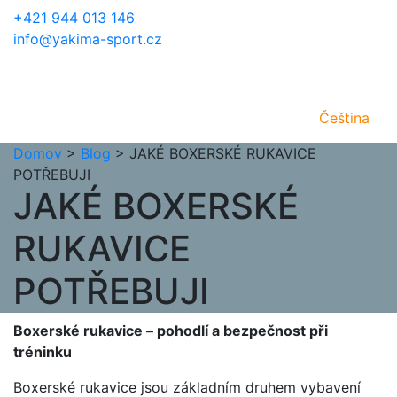
+421 944 013 146
info@yakima-sport.cz
Čeština
Domov
>
Blog
>
JAKÉ BOXERSKÉ RUKAVICE
POTŘEBUJI
JAKÉ BOXERSKÉ
RUKAVICE
POTŘEBUJI
Boxerské rukavice – pohodlí a bezpečnost při
tréninku
Boxerské rukavice jsou základním druhem vybavení