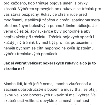
pro každého, kdo trénuje bojová umění s prvky
zásahů. Výběrem správných box rukavic se trénink pro
vás stává bezpečný. Rukavice chrání ruce před
modřinami, stabilizují zápěstí a chrání sparingpartnera
před možným bolestivým pohmožděním obličeje. Je
velmi důležité, aby rukavice byly pohodlné a aby
nepřekážely při tréninku. Trénink bojových sportů i
každý jiný trénink by měl být pro nás potěšením a
neměli bychom se cítit nepohodlně kvůli špatnému
výběru tréninkových pomůcek.
Jak si vybrat velikost boxerských rukavic a co je to
zkratka oz?
Mnoho lidí, kteří ještě nemají mnoho zkušeností a
začínají dobrodružství s boxem a muay thai, se ptají,
jakou velikost boxerských rukavic si mají vybrat. Ve
skutečnosti velikost obvykle znamená hmotnost