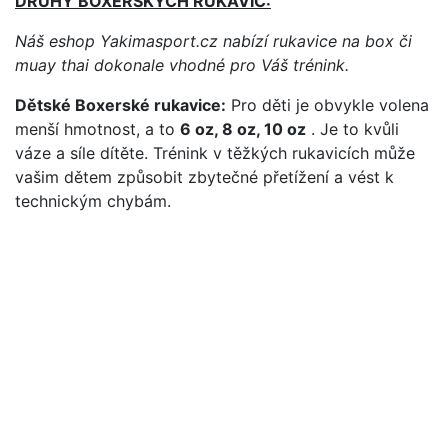
DRUHY BOXERSKÝCH RUKAVIC:
Náš eshop Yakimasport.cz nabízí rukavice na box či
muay thai dokonale vhodné pro Váš trénink.
Dětské Boxerské rukavice:
Pro děti je obvykle volena
menší hmotnost, a to
6 oz, 8 oz, 10 oz
. Je to kvůli
váze a síle dítěte. Trénink v těžkých rukavicích může
vašim dětem způsobit zbytečné přetížení a vést k
technickým chybám.