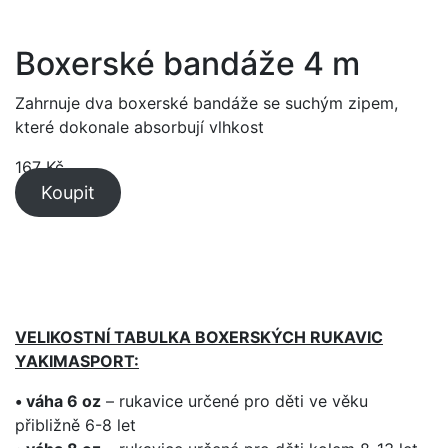
Boxerské bandáže 4 m
Zahrnuje dva boxerské bandáže se suchým zipem,
které dokonale absorbují vlhkost
167
Kč
Koupit
VELIKOSTNÍ TABULKA BOXERSKÝCH RUKAVIC
YAKIMASPORT:
• váha 6 oz
– rukavice určené pro děti ve věku
přibližně 6-8 let