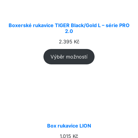
Boxerské rukavice TIGER Black/Gold L – série PRO
2.0
2.395
Kč
Výběr možností
Box rukavice LION
1.015
Kč