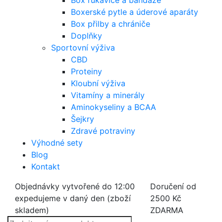
Box rukavice a bandáže
Boxerské pytle a úderové aparáty
Box přilby a chrániče
Doplňky
Sportovní výživa
CBD
Proteiny
Kloubní výživa
Vitamíny a minerály
Aminokyseliny a BCAA
Šejkry
Zdravé potraviny
Výhodné sety
Blog
Kontakt
Objednávky vytvořené do 12:00
Doručení od
expedujeme v daný den (zboží
2500 Kč
skladem)
ZDARMA
Products