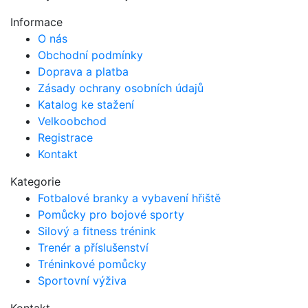
be
chosen
Informace
on
O nás
the
Obchodní podmínky
product
Doprava a platba
page
Zásady ochrany osobních údajů
Katalog ke stažení
Velkoobchod
Registrace
Kontakt
Kategorie
Fotbalové branky a vybavení hřiště
Pomůcky pro bojové sporty
Silový a fitness trénink
Trenér a příslušenství
Tréninkové pomůcky
Sportovní výživa