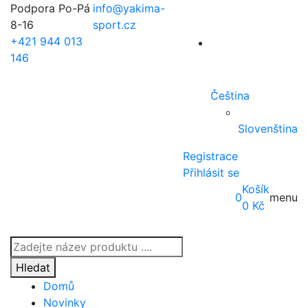
Podpora Po-Pá
info@yakima-
8-16
sport.cz
+421 944 013
146
Čeština
Slovenština
Registrace
Přihlásit se
Košík
0
menu
0
Kč
Products
search
Hledat
Domů
Novinky