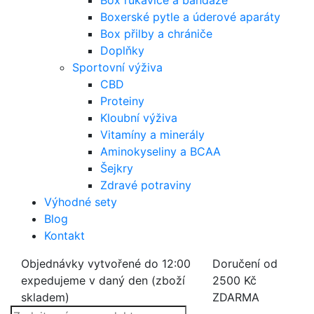
Box rukavice a bandáže
Boxerské pytle a úderové aparáty
Box přilby a chrániče
Doplňky
Sportovní výživa
CBD
Proteiny
Kloubní výživa
Vitamíny a minerály
Aminokyseliny a BCAA
Šejkry
Zdravé potraviny
Výhodné sety
Blog
Kontakt
Objednávky vytvořené do 12:00
Doručení od
expedujeme v daný den (zboží
2500 Kč
skladem)
ZDARMA
Products