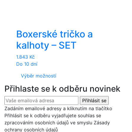
Boxerské tričko a
kalhoty – SET
1.843
Kč
Do 10 dní
This
Výběr možností
product
Přihlaste se k odběru novinek
has
multiple
variants.
Zadáním emailové adresy a kliknutím na tlačítko
The
Přihlásit se k odběru vyjadřujete souhlas se
options
zpracováním osobních údajů ve smyslu Zásady
may
ochrany osobních údajů