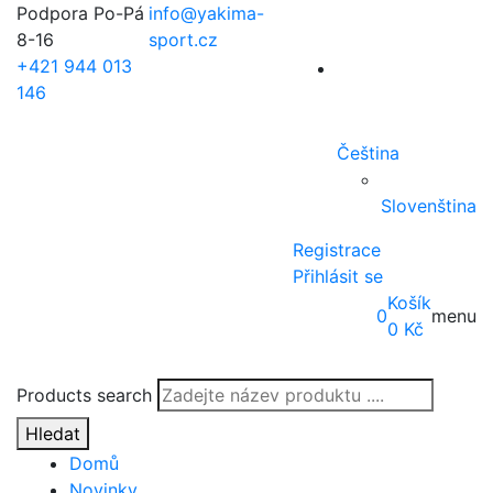
Podpora Po-Pá
info@yakima-
8-16
sport.cz
+421 944 013
146
Čeština
Slovenština
Registrace
Přihlásit se
Košík
0
menu
0
Kč
Products search
Hledat
Domů
Novinky