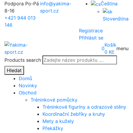
Podpora Po-Pá
info@yakima-
Čeština
8-16
sport.cz
+421 944 013
Slovenština
146
Registrace
Přihlásit se
Košík
0
menu
0
Kč
Products search
Hledat
Domů
Novinky
Obchod
Tréninkové pomůcky
Tréninkové figuríny a odrazové stěny
Koordinační žebříky a kruhy
Mety a kužely
Překážky