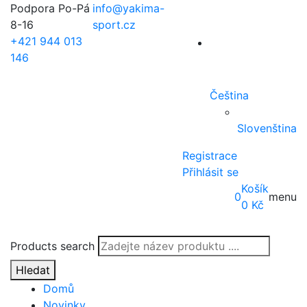
Podpora Po-Pá
info@yakima-
8-16
sport.cz
+421 944 013
146
Čeština
Slovenština
Registrace
Přihlásit se
Košík
0
menu
0
Kč
Products search
Hledat
Domů
Novinky