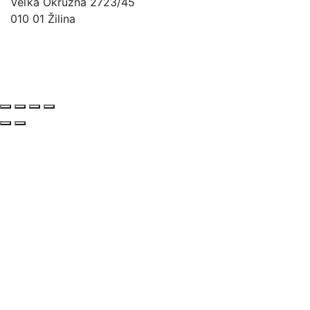
Veľká Okružná 2723/45
010 01 Žilina