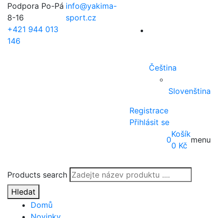
Podpora Po-Pá
info@yakima-
8-16
sport.cz
+421 944 013
146
Čeština
Slovenština
Registrace
Přihlásit se
Košík
0
menu
0
Kč
Products search
Hledat
Domů
Novinky