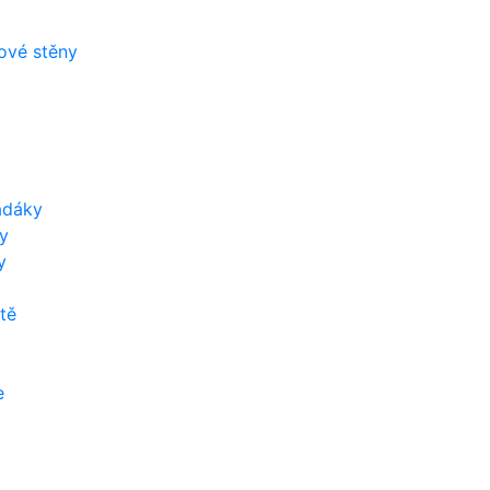
zové stěny
adáky
y
y
tě
e