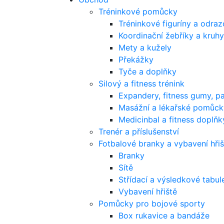
Tréninkové pomůcky
Tréninkové figuríny a odra
Koordinační žebříky a kruhy
Mety a kužely
Překážky
Tyče a doplňky
Silový a fitness trénink
Expandery, fitness gumy, p
Masážní a lékařské pomůck
Medicinbal a fitness doplňk
Trenér a příslušenství
Fotbalové branky a vybavení hřiš
Branky
Sítě
Střídací a výsledkové tabul
Vybavení hřiště
Pomůcky pro bojové sporty
Box rukavice a bandáže