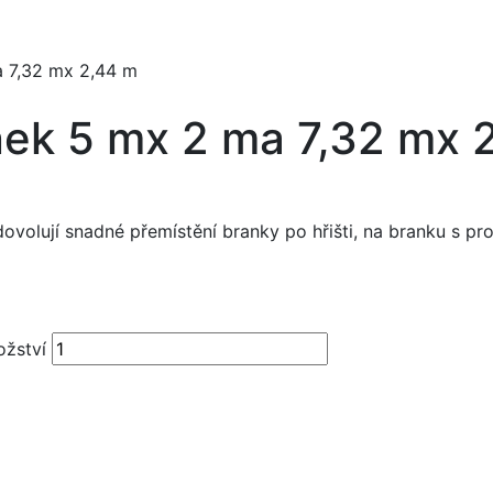
a 7,32 mx 2,44 m
nek 5 mx 2 ma 7,32 mx 
ovolují snadné přemístění branky po hřišti, na branku s pr
ožství