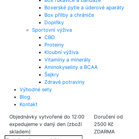
Box rukavice a bandáže
Boxerské pytle a úderové aparáty
Box přilby a chrániče
Doplňky
Sportovní výživa
CBD
Proteiny
Kloubní výživa
Vitamíny a minerály
Aminokyseliny a BCAA
Šejkry
Zdravé potraviny
Výhodné sety
Blog
Kontakt
Objednávky vytvořené do 12:00
Doručení od
expedujeme v daný den (zboží
2500 Kč
skladem)
ZDARMA
Products