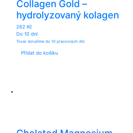
Collagen Gold –
the
product
hydrolyzovaný kolagen
page
262
Kč
Do 10 dní
Tovar doručíme do 10 pracovných dní.
Přidat do košíku