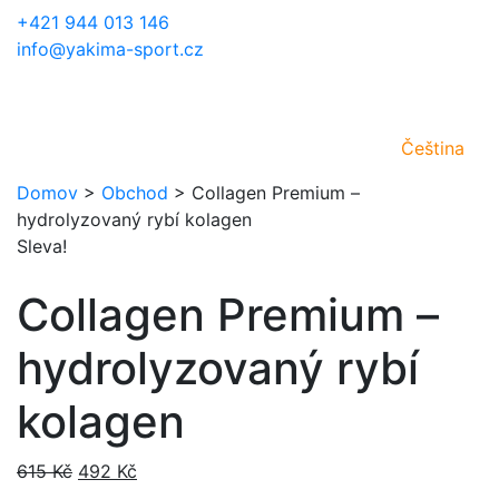
+421 944 013 146
info@yakima-sport.cz
Čeština
Domov
>
Obchod
>
Collagen Premium –
hydrolyzovaný rybí kolagen
Sleva!
Collagen Premium –
hydrolyzovaný rybí
kolagen
Original
Current
615
Kč
492
Kč
price
price