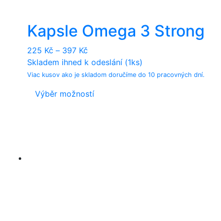
Kapsle Omega 3 Strong
225
Kč
–
397
Kč
Skladem ihned k odeslání (1ks)
Viac kusov ako je skladom doručíme do 10 pracovných dní.
This
Výběr možností
product
has
multiple
variants.
The
options
may
be
chosen
on