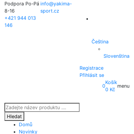
Podpora Po-Pá
info@yakima-
8-16
sport.cz
+421 944 013
146
Čeština
Slovenština
Registrace
Přihlásit se
Košík
0
menu
0
Kč
Products
search
Hledat
Domů
Novinky