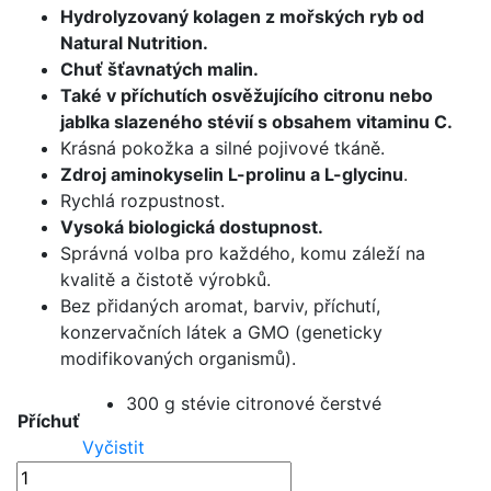
Hydrolyzovaný kolagen z mořských ryb od
was:
is:
Natural Nutrition.
615 Kč.
492 Kč.
Chuť šťavnatých malin.
Také v příchutích osvěžujícího citronu nebo
jablka slazeného stévií s obsahem vitaminu C.
Krásná pokožka a silné pojivové tkáně.
Zdroj aminokyselin L-prolinu a L-glycinu
.
Rychlá rozpustnost.
Vysoká biologická dostupnost.
Správná volba pro každého, komu záleží na
kvalitě a čistotě výrobků.
Bez přidaných aromat, barviv, příchutí,
konzervačních látek a GMO (geneticky
modifikovaných organismů).
300 g stévie citronové čerstvé
Příchuť
Vyčistit
Collagen