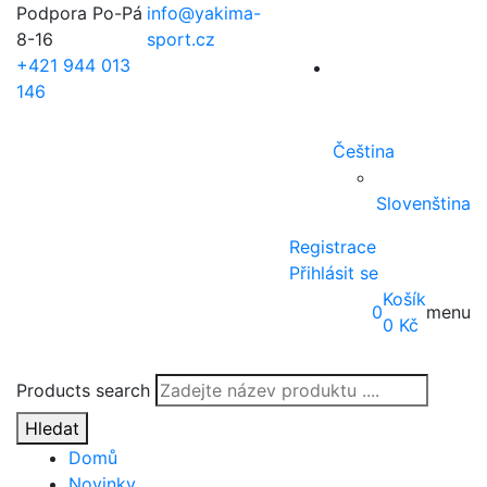
Podpora Po-Pá
info@yakima-
8-16
sport.cz
+421 944 013
146
Čeština
Slovenština
Registrace
Přihlásit se
Košík
0
menu
0
Kč
Products search
Hledat
Domů
Novinky