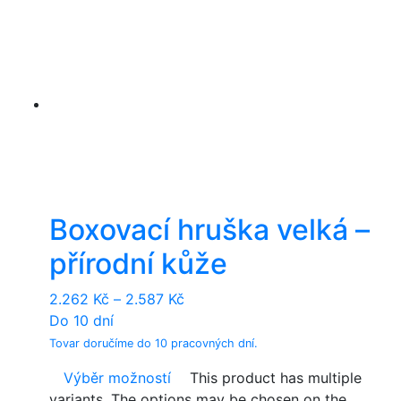
Boxovací hruška velká –
přírodní kůže
2.262
Kč
–
2.587
Kč
Do 10 dní
Tovar doručíme do 10 pracovných dní.
Výběr možností
This product has multiple
variants. The options may be chosen on the