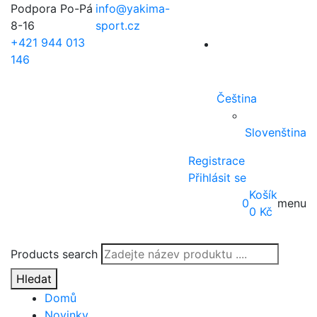
Podpora Po-Pá
info@yakima-
8-16
sport.cz
+421 944 013
146
Čeština
Slovenština
Registrace
Přihlásit se
Košík
0
menu
0
Kč
Products search
Hledat
Domů
Novinky