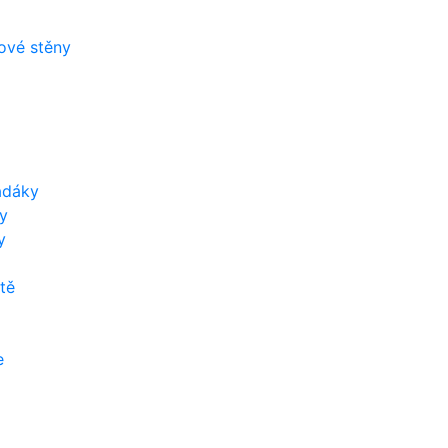
zové stěny
adáky
y
y
tě
e