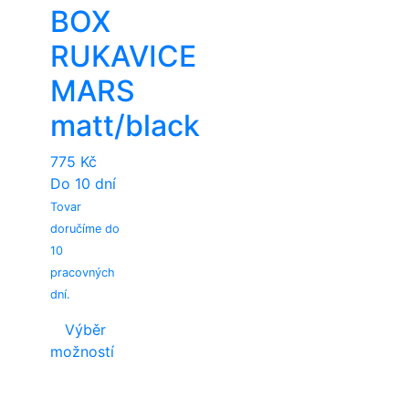
options
options
BOX
The
The
may
may
options
options
be
be
RUKAVICE
may
may
chosen
chosen
be
be
MARS
on
on
chosen
chosen
the
the
matt/black
on
on
product
product
the
the
page
page
775
Kč
product
product
Do 10 dní
page
page
Tovar
doručíme do
10
pracovných
dní.
Výběr
možností
This
product