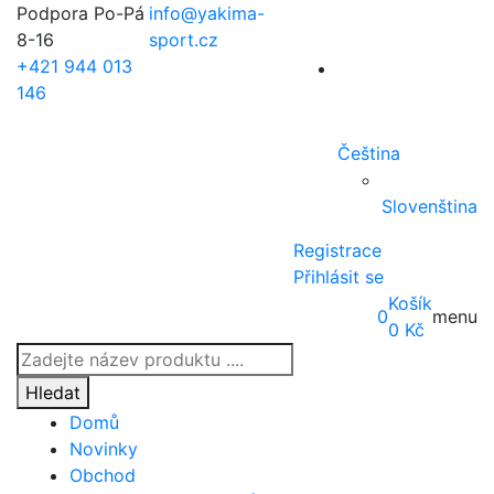
Podpora Po-Pá
info@yakima-
8-16
sport.cz
+421 944 013
146
Čeština
Slovenština
Registrace
Přihlásit se
Košík
0
menu
0
Kč
Products
search
Hledat
Domů
Novinky
Obchod