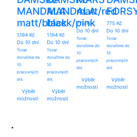
page
on
on
MANDALA
MANDALA
matt/red
FORS
the
the
matt/black
black/pink
product
product
775
Kč
775
Kč
page
page
Do 10 dní
Do 10 dní
1.194
Kč
1.194
Kč
Tovar
Tovar
Do 10 dní
Do 10 dní
doručíme do
doručíme do
Tovar
Tovar
10
10
doručíme do
doručíme do
pracovných
pracovných
10
10
dní.
dní.
pracovných
pracovných
Výběr
Výběr
dní.
dní.
možností
možností
Výběr
Výběr
This
This
možností
možností
product
product
This
This
has
has
product
product
multiple
multiple
has
has
variants.
variants.
multiple
multiple
The
The
variants.
variants.