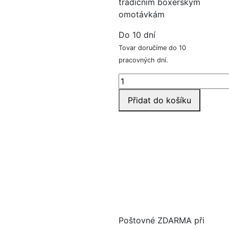
tradičním boxerským
omotávkám
Do 10 dní
Tovar doručíme do 10
pracovných dní.
Rukavice
gelové
Přidat do košíku
-
box
omotávka
množství
Poštovné ZDARMA při