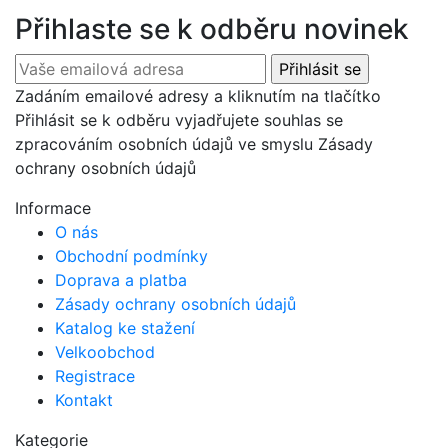
has
Přihlaste se k odběru novinek
multiple
variants.
The
Zadáním emailové adresy a kliknutím na tlačítko
options
Přihlásit se k odběru vyjadřujete souhlas se
may
zpracováním osobních údajů ve smyslu Zásady
be
ochrany osobních údajů
chosen
on
Informace
the
O nás
product
Obchodní podmínky
page
Doprava a platba
Zásady ochrany osobních údajů
Katalog ke stažení
Velkoobchod
Registrace
Kontakt
Kategorie