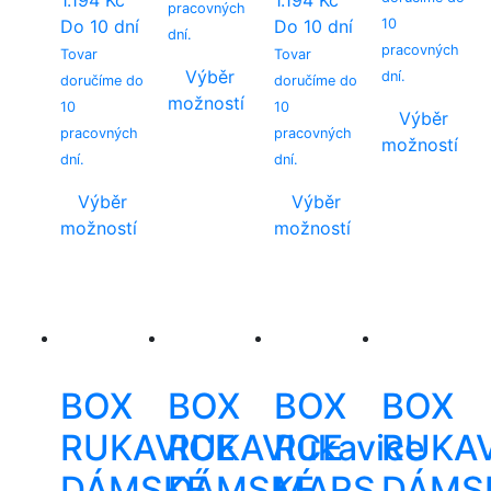
1.194
Kč
1.194
Kč
pracovných
Do 10 dní
Do 10 dní
10
dní.
pracovných
Tovar
Tovar
Výběr
dní.
doručíme do
doručíme do
možností
10
10
Výběr
This
pracovných
pracovných
možností
product
dní.
dní.
This
has
product
Výběr
Výběr
multiple
has
možností
možností
variants.
multiple
This
This
The
variants.
product
product
options
The
has
has
may
options
multiple
multiple
be
may
variants.
variants.
chosen
be
The
The
on
BOX
BOX
BOX
BOX
chosen
options
options
the
on
RUKAVICE
RUKAVICE
Rukavice
RUKA
may
may
product
the
be
be
page
DÁMSKÉ
DÁMSKÉ
MARS
DÁMS
product
chosen
chosen