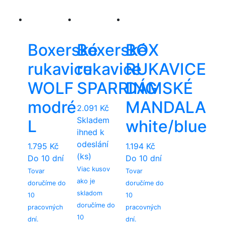
Boxerské
Boxerské
BOX
rukavice
rukavice
RUKAVICE
WOLF
SPARRING
DÁMSKÉ
modré
MANDALA
2.091
Kč
Skladem
L
white/blue
ihned k
odeslání
1.795
Kč
1.194
Kč
(ks)
Do 10 dní
Do 10 dní
Viac kusov
Tovar
Tovar
ako je
doručíme do
doručíme do
skladom
10
10
doručíme do
pracovných
pracovných
10
dní.
dní.