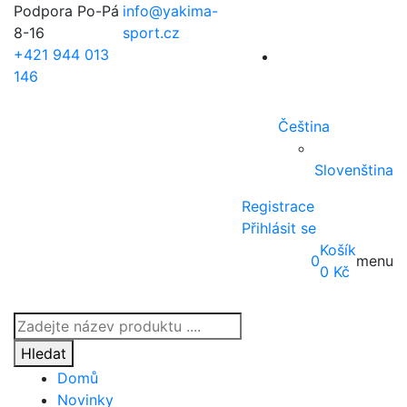
Podpora Po-Pá
info@yakima-
8-16
sport.cz
+421 944 013
146
Čeština
Slovenština
Registrace
Přihlásit se
Košík
0
menu
0
Kč
Products
search
Hledat
Domů
Novinky