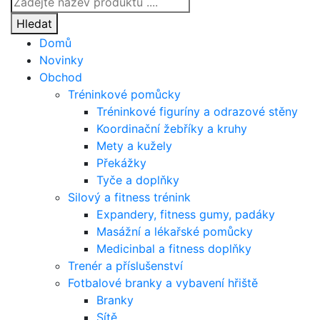
Products
search
Hledat
Domů
Novinky
Obchod
Tréninkové pomůcky
Tréninkové figuríny a odrazové stěny
Koordinační žebříky a kruhy
Mety a kužely
Překážky
Tyče a doplňky
Silový a fitness trénink
Expandery, fitness gumy, padáky
Masážní a lékařské pomůcky
Medicinbal a fitness doplňky
Trenér a příslušenství
Fotbalové branky a vybavení hřiště
Branky
Sítě