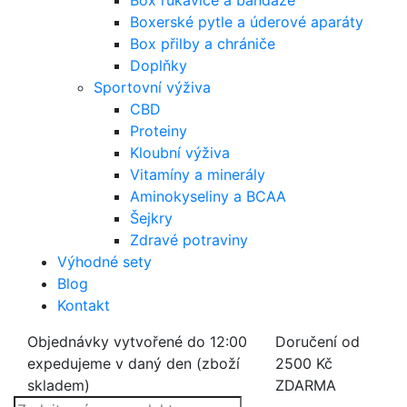
Box rukavice a bandáže
Boxerské pytle a úderové aparáty
Box přilby a chrániče
Doplňky
Sportovní výživa
CBD
Proteiny
Kloubní výživa
Vitamíny a minerály
Aminokyseliny a BCAA
Šejkry
Zdravé potraviny
Výhodné sety
Blog
Kontakt
Objednávky vytvořené do 12:00
Doručení od
expedujeme v daný den (zboží
2500 Kč
skladem)
ZDARMA