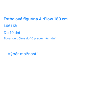
Fotbalová figurína AirFlow 180 cm
1.661
Kč
Do 10 dní
Tovar doručíme do 10 pracovných dní.
This
Výběr možností
product
has
multiple
variants.
The
options
may
be
chosen
on