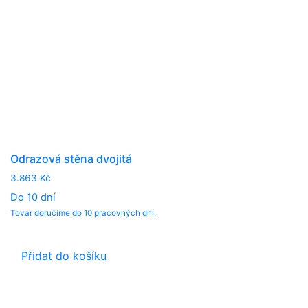
the
product
page
Odrazová stěna dvojitá
3.863
Kč
Do 10 dní
Tovar doručíme do 10 pracovných dní.
Přidat do košíku