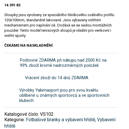
TRÉNINKOVÉ FIGURÍNY A ODRAZOVÉ STĚNY
SILOVÝ A FITNESS TRÉNINK
14.391
Kč
BLOG
Sloupky jsou vyrobeny ze speciálního hliníkového oválného profilu
KOORDINAČNÍ ŽEBŘÍKY A KRUHY
EXPANDERY, FITNESS GUMY, PADÁKY
TRENÉR A PŘÍSLUŠENSTVÍ
KONTAKT
120x100mm, standardně lakované. Jsou vybaveny vnitřním
mechanismem pro napínání ok. Dodává se se sadou montážních
pouzder. Tento model tenisových sloupů je ideální pro venkovní i
METY A KUŽELY
MASÁŽNÍ A LÉKAŘSKÉ POMŮCKY
FOTBALOVÉ BRANKY A VYBAVENÍ HŘIŠTĚ
vnitřní sporty
+421 944 013 146
info@yakima-sport.cz
ČEKÁME NA NASKLADNĚNÍ
PŘEKÁŽKY
MEDICINBAL A FITNESS DOPLŇKY
BRANKY
POMŮCKY PRO BOJOVÉ SPORTY
Poštovné ZDARMA při nákupu nad 2500 Kč na
TYČE A DOPLŇKY
SÍTĚ
BOX RUKAVICE A BANDÁŽE
SPORTOVNÍ VÝŽIVA
99% zboží kromě nadrozměrných položek
Čeština
Vrácení zboží do 14 dnů ZDARMA
STŘÍDACÍ A VÝSLEDKOVÉ TABULE
BOXERSKÉ PYTLE A ÚDEROVÉ APARÁTY
CBD
Výrobky Yakimasport jsou pro svou kvalitu
VYBAVENÍ HŘIŠTĚ
BOX PŘILBY A CHRÁNIČE
PROTEINY
oblíbené u známých sportovců a ve sportovních
klubech
DOPLŇKY
KLOUBNÍ VÝŽIVA
Katalogové číslo:
VS102
Kategorie:
Fotbalové branky a vybavení hřiště
,
Vybavení
VITAMÍNY A MINERÁLY
hřiště