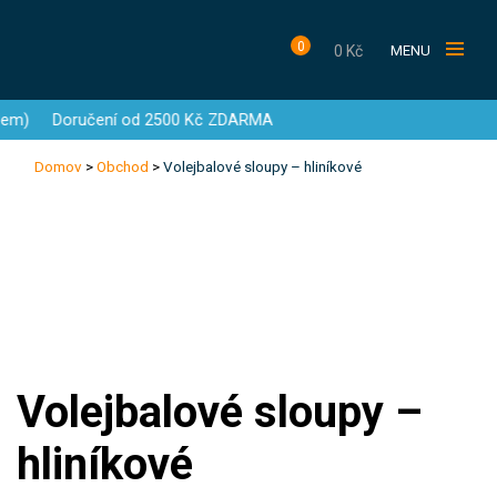
0
0
Kč
MENU
)
Doručení od 2500 Kč ZDARMA
Domov
>
Obchod
>
Volejbalové sloupy – hliníkové
Products
search
Hledat
DOMŮ
NOVINKY
Volejbalové sloupy –
OBCHOD
hliníkové
TRÉNINKOVÉ POMŮCKY
VÝHODNÉ SETY