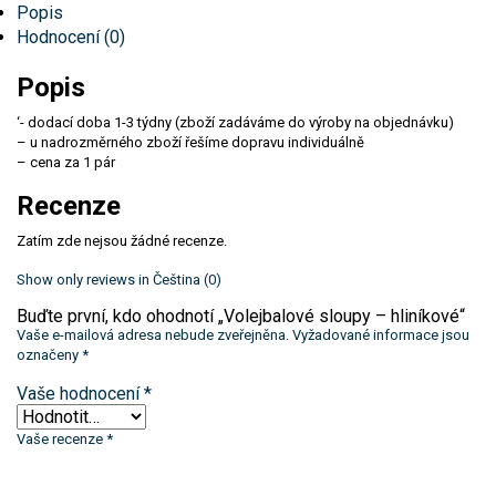
Popis
AMINOKYSELINY A BCAA
Hodnocení (0)
Popis
ŠEJKRY
‘- dodací doba 1-3 týdny (zboží zadáváme do výroby na objednávku)
ZDRAVÉ POTRAVINY
– u nadrozměrného zboží řešíme dopravu individuálně
– cena za 1 pár
Recenze
Zatím zde nejsou žádné recenze.
Show only reviews in Čeština (0)
Buďte první, kdo ohodnotí „Volejbalové sloupy – hliníkové“
Vaše e-mailová adresa nebude zveřejněna.
Vyžadované informace jsou
označeny
*
Vaše hodnocení
*
Vaše recenze
*