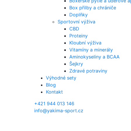
Boxerské pytle a úderové a
Box přilby a chrániče
Doplňky
Sportovní výživa
CBD
Proteiny
Kloubní výživa
Vitamíny a minerály
Aminokyseliny a BCAA
Šejkry
Zdravé potraviny
Výhodné sety
Blog
Kontakt
+421 944 013 146
info@yakima-sport.cz