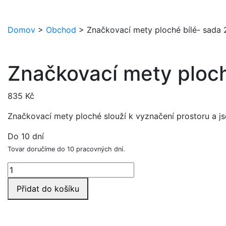
Domov
>
Obchod
>
Značkovací mety ploché bílé- sada 
Značkovací mety ploch
835
Kč
Značkovací mety ploché slouží k vyznačení prostoru a js
Do 10 dní
Tovar doručíme do 10 pracovných dní.
Značkovací
mety
Přidat do košíku
ploché
bílé-
sada