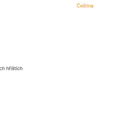
Čeština
h hřištích