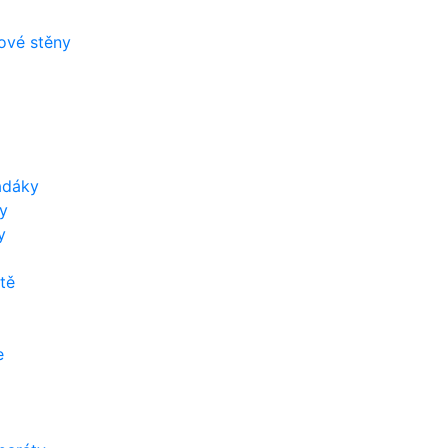
zové stěny
adáky
y
y
tě
e