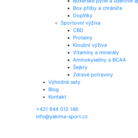
Boxerské pytle a úderové a
Box přilby a chrániče
Doplňky
Sportovní výživa
CBD
Proteiny
Kloubní výživa
Vitamíny a minerály
Aminokyseliny a BCAA
Šejkry
Zdravé potraviny
Výhodné sety
Blog
Kontakt
+421 944 013 146
info@yakima-sport.cz