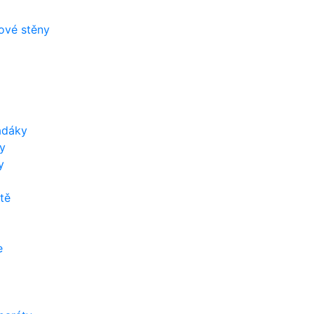
zové stěny
adáky
y
y
tě
e