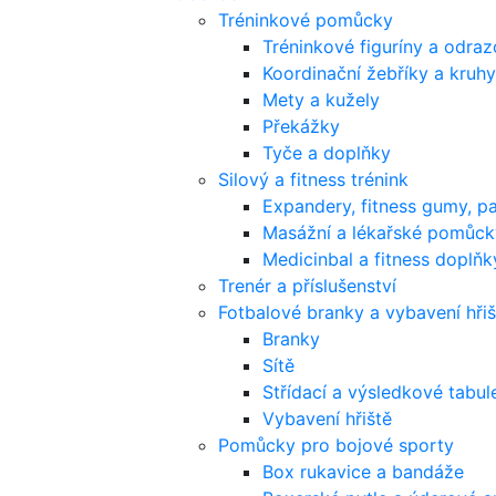
Tréninkové pomůcky
Tréninkové figuríny a odra
Koordinační žebříky a kruhy
Mety a kužely
Překážky
Tyče a doplňky
Silový a fitness trénink
Expandery, fitness gumy, p
Masážní a lékařské pomůck
Medicinbal a fitness doplňk
Trenér a příslušenství
Fotbalové branky a vybavení hřiš
Branky
Sítě
Střídací a výsledkové tabul
Vybavení hřiště
Pomůcky pro bojové sporty
Box rukavice a bandáže