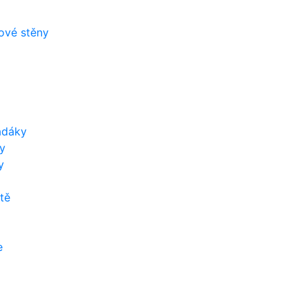
zové stěny
adáky
y
y
tě
e