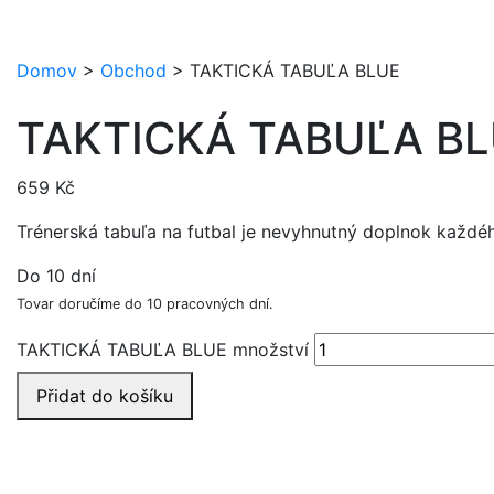
Domov
>
Obchod
>
TAKTICKÁ TABUĽA BLUE
TAKTICKÁ TABUĽA B
659
Kč
Trénerská tabuľa na futbal je nevyhnutný doplnok každé
Do 10 dní
Tovar doručíme do 10 pracovných dní.
TAKTICKÁ TABUĽA BLUE množství
Přidat do košíku