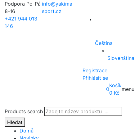
Podpora Po-Pá
info@yakima-
8-16
sport.cz
+421 944 013
146
Čeština
Slovenština
Registrace
Přihlásit se
Košík
0
menu
0
Kč
Products search
Hledat
Domů
Novinky