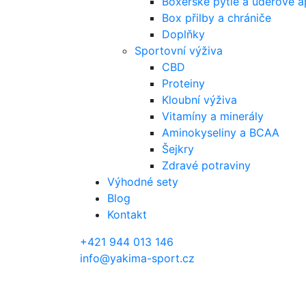
Boxerské pytle a úderové a
Box přilby a chrániče
Doplňky
Sportovní výživa
CBD
Proteiny
Kloubní výživa
Vitamíny a minerály
Aminokyseliny a BCAA
Šejkry
Zdravé potraviny
Výhodné sety
Blog
Kontakt
+421 944 013 146
info@yakima-sport.cz