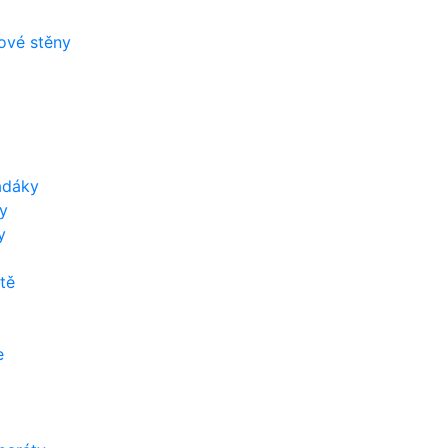
zové stěny
adáky
y
y
tě
e