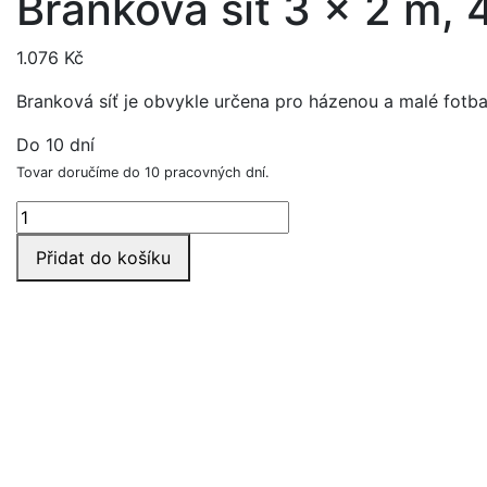
Branková síť 3 x 2 m,
1.076
Kč
Branková síť je obvykle určena pro házenou a malé fotba
Do 10 dní
Tovar doručíme do 10 pracovných dní.
Branková
síť
Přidat do košíku
3
x
2
m,
4
mm
množství