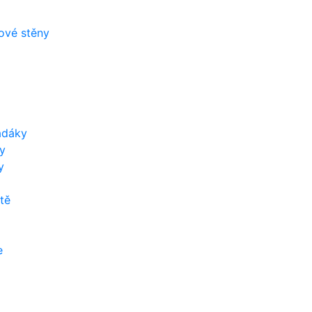
zové stěny
adáky
y
y
tě
e