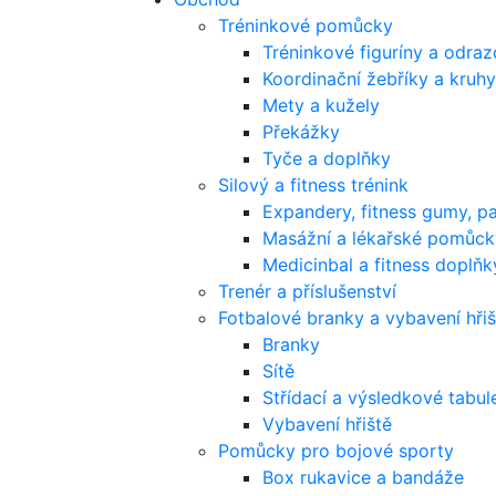
Tréninkové pomůcky
Tréninkové figuríny a odra
Koordinační žebříky a kruhy
Mety a kužely
Překážky
Tyče a doplňky
Silový a fitness trénink
Expandery, fitness gumy, p
Masážní a lékařské pomůck
Medicinbal a fitness doplňk
Trenér a příslušenství
Fotbalové branky a vybavení hřiš
Branky
Sítě
Střídací a výsledkové tabul
Vybavení hřiště
Pomůcky pro bojové sporty
Box rukavice a bandáže