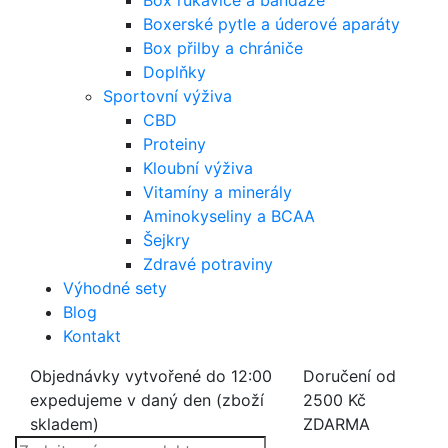
Box rukavice a bandáže
Boxerské pytle a úderové aparáty
Box přilby a chrániče
Doplňky
Sportovní výživa
CBD
Proteiny
Kloubní výživa
Vitamíny a minerály
Aminokyseliny a BCAA
Šejkry
Zdravé potraviny
Výhodné sety
Blog
Kontakt
Objednávky vytvořené do 12:00
Doručení od
expedujeme v daný den (zboží
2500 Kč
skladem)
ZDARMA
Products