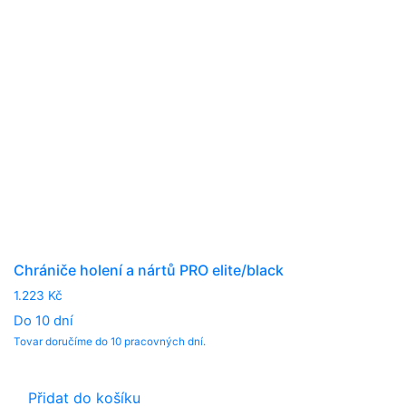
chosen
on
the
product
page
Chrániče holení a nártů PRO elite/black
1.223
Kč
Do 10 dní
Tovar doručíme do 10 pracovných dní.
Přidat do košíku