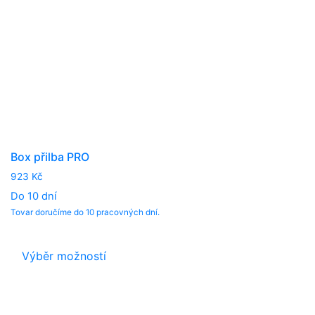
Box přilba PRO
923
Kč
Do 10 dní
Tovar doručíme do 10 pracovných dní.
This
product
Výběr možností
has
multiple
variants.