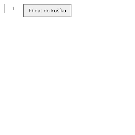
Chránič
Přidat do košíku
těla
PRO
množství