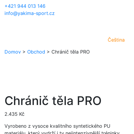
+421 944 013 146
info@yakima-sport.cz
Čeština
Domov
>
Obchod
>
Chránič těla PRO
Chránič těla PRO
2.435
Kč
Vyrobeno z vysoce kvalitního syntetického PU
materiálu, který vydrží i ty nejintenzivnější tréninky.