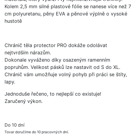
Kolem 2,5 mm silné plastové fólie se nanese více než 7
cm polyuretanu, pěny EVA a pěnové výplně o vysoké
hustotě
Chránič těla protector PRO dokáže odolávat
nejtvrdším nárazům.
Dokonale vyváženo díky osazeným ramenním
popruhům. Velikost pásků lze nastavit od S do XL.
Chránič vám umožňuje volný pohyb při práci se štíty,
lapy.
Jednoduše řečeno, to nejlepší co existuje!
Zaručený výkon.
Do 10 dní
Tovar doručíme do 10 pracovných dní.