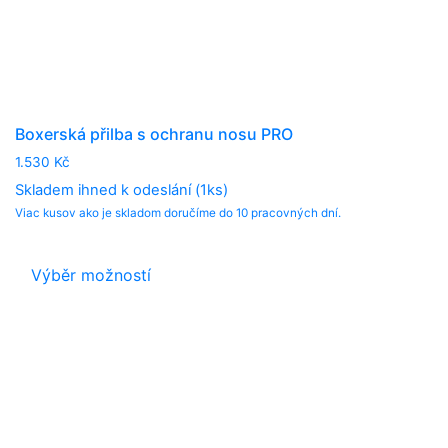
Boxerská přilba s ochranu nosu PRO
1.530
Kč
Skladem ihned k odeslání (1ks)
Viac kusov ako je skladom doručíme do 10 pracovných dní.
This
product
Výběr možností
has
multiple
variants.
The
options
may
be