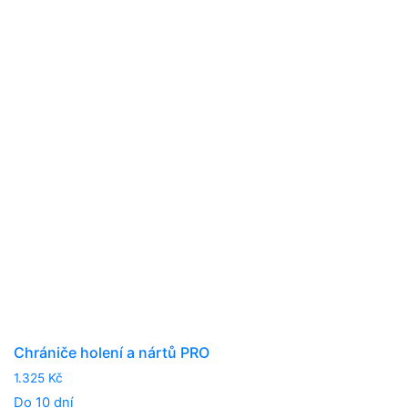
The
options
may
be
chosen
on
the
product
page
Chrániče holení a nártů PRO
1.325
Kč
Do 10 dní