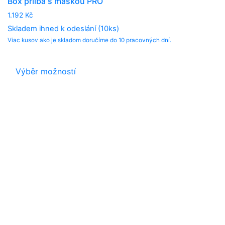
Box přilba s maskou PRO
1.192
Kč
Skladem ihned k odeslání (10ks)
Viac kusov ako je skladom doručíme do 10 pracovných dní.
This
product
Výběr možností
has
multiple
variants.
The
options
may
be
chosen
on
the
product
page