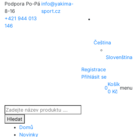
Podpora Po-Pá
info@yakima-
8-16
sport.cz
+421 944 013
146
Čeština
Slovenština
Registrace
Přihlásit se
Košík
0
menu
0
Kč
Products
search
Hledat
Domů
Novinky