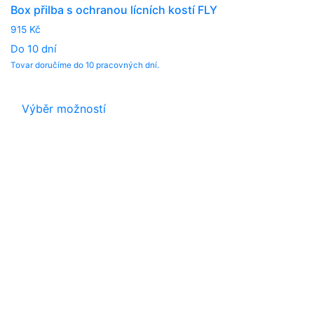
Box přilba s ochranou lícních kostí FLY
915
Kč
Do 10 dní
Tovar doručíme do 10 pracovných dní.
This
product
Výběr možností
has
multiple
variants.
The
options
may
be
chosen
on
the
product
page