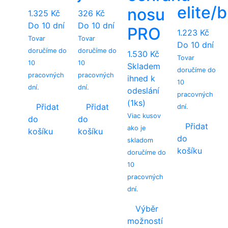
elite/
nosu
1.325
Kč
326
Kč
Do 10 dní
Do 10 dní
PRO
1.223
Kč
Tovar
Tovar
Do 10 dní
doručíme do
doručíme do
1.530
Kč
Tovar
10
10
Skladem
doručíme do
pracovných
pracovných
ihned k
10
dní.
dní.
odeslání
pracovných
(1ks)
Přidat
Přidat
dní.
Viac kusov
do
do
Přidat
ako je
košíku
košíku
do
skladom
košíku
doručíme do
10
pracovných
dní.
Výběr
možností