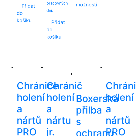
pracovných
možností
Přidat
dní.
This
do
product
košíku
Přidat
has
do
multiple
košíku
variants.
The
options
may
be
chosen
Chrániče
Chránič
Chrán
on
the
holení
holení
holení
Boxerská
product
a
a
a
page
přilba
nártů
nártu
nártů
s
PRO
jr.
PRO
ochranu