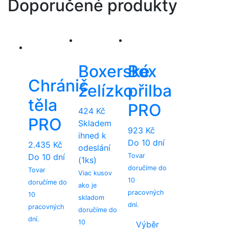
Doporučené produkty
Boxerské
Box
Chránič
želízko
přilba
těla
PRO
424
Kč
PRO
Skladem
923
Kč
ihned k
Do 10 dní
2.435
Kč
odeslání
Do 10 dní
Tovar
(1ks)
doručíme do
Tovar
Viac kusov
10
doručíme do
ako je
pracovných
10
skladom
dní.
pracovných
doručíme do
dní.
10
Výběr