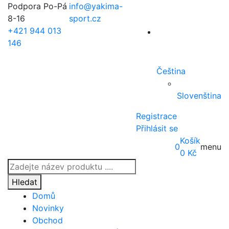
Podpora Po-Pá
info@yakima-
8-16
sport.cz
+421 944 013
146
Čeština
Slovenština
Registrace
Přihlásit se
Košík
0
menu
0
Kč
Products
search
Hledat
Domů
Novinky
Obchod