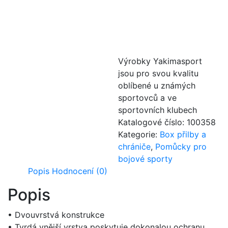
Výrobky Yakimasport
jsou pro svou kvalitu
oblíbené u známých
sportovců a ve
sportovních klubech
Katalogové číslo:
100358
Kategorie:
Box přilby a
chrániče
,
Pomůcky pro
bojové sporty
Popis
Hodnocení (0)
Popis
• Dvouvrstvá konstrukce
• Tvrdá vnější vrstva poskytuje dokonalou ochranu