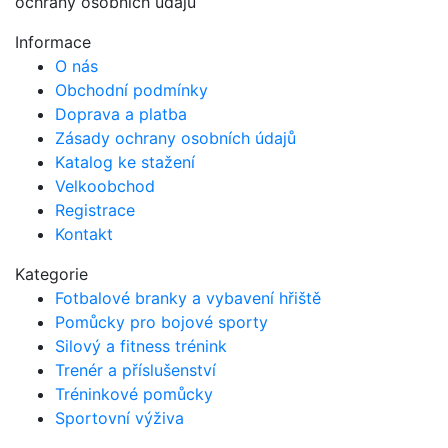
ochrany osobních údajů
chosen
the
on
product
Informace
the
page
O nás
product
Obchodní podmínky
page
Doprava a platba
Zásady ochrany osobních údajů
Katalog ke stažení
Velkoobchod
Registrace
Kontakt
Kategorie
Fotbalové branky a vybavení hřiště
Pomůcky pro bojové sporty
Silový a fitness trénink
Trenér a příslušenství
Tréninkové pomůcky
Sportovní výživa