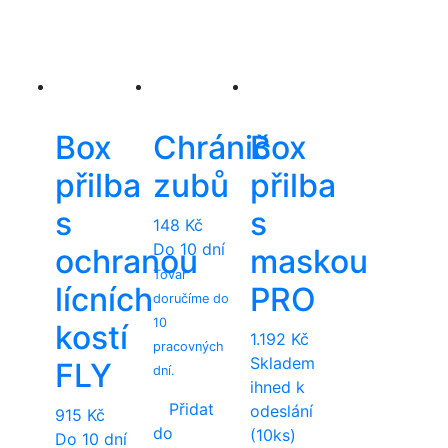
This
product
has
multiple
variants.
The
Box
Chránič
Box
options
přilba
zubů
přilba
may
be
s
s
chosen
148
Kč
on
Do 10 dní
ochranou
maskou
the
Tovar
lícních
PRO
product
doručíme do
page
10
kostí
1.192
Kč
pracovných
Skladem
FLY
dní.
ihned k
Přidat
odeslání
915
Kč
do
(10ks)
Do 10 dní