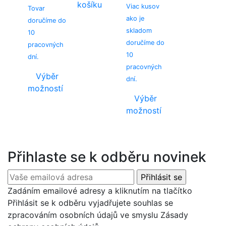
košíku
Viac kusov
Tovar
ako je
doručíme do
skladom
10
doručíme do
pracovných
10
dní.
pracovných
Výběr
dní.
možností
Výběr
This
možností
product
This
has
product
multiple
has
variants.
Přihlaste se k odběru novinek
multiple
The
variants.
options
The
may
Zadáním emailové adresy a kliknutím na tlačítko
options
be
Přihlásit se k odběru vyjadřujete souhlas se
may
chosen
zpracováním osobních údajů ve smyslu Zásady
be
on