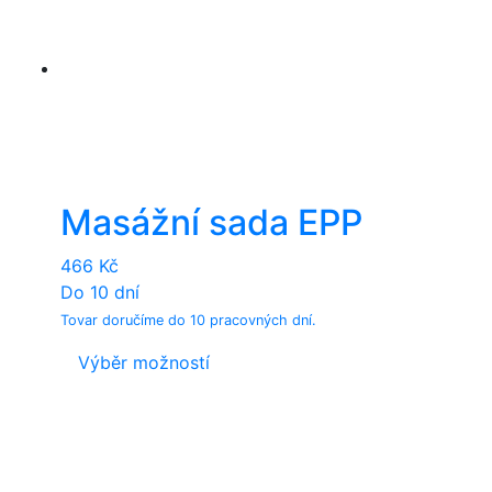
Masážní sada EPP
466
Kč
Do 10 dní
Tovar doručíme do 10 pracovných dní.
This
Výběr možností
product
has
multiple
variants.