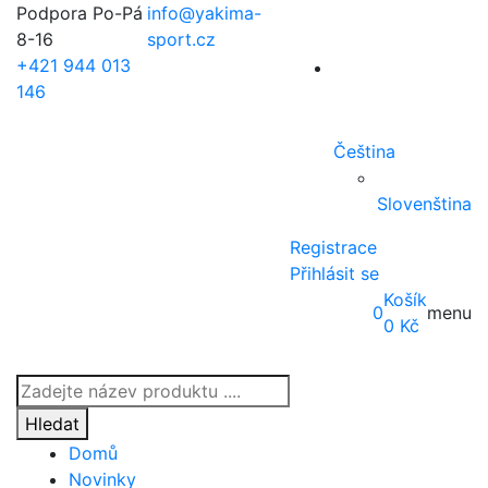
Podpora Po-Pá
info@yakima-
8-16
sport.cz
+421 944 013
146
Čeština
Slovenština
Registrace
Přihlásit se
Košík
0
menu
0
Kč
Products
search
Hledat
Domů
Novinky