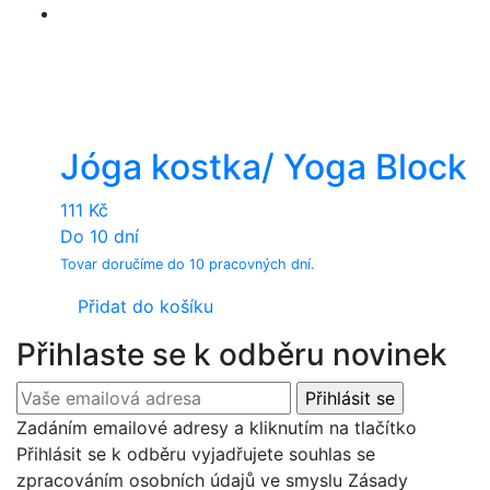
The
options
may
be
chosen
on
Jóga kostka/ Yoga Block
the
product
111
Kč
page
Do 10 dní
Tovar doručíme do 10 pracovných dní.
Přidat do košíku
Přihlaste se k odběru novinek
Zadáním emailové adresy a kliknutím na tlačítko
Přihlásit se k odběru vyjadřujete souhlas se
zpracováním osobních údajů ve smyslu Zásady