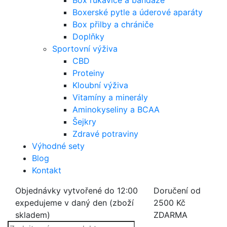
Box rukavice a bandáže
Boxerské pytle a úderové aparáty
Box přilby a chrániče
Doplňky
Sportovní výživa
CBD
Proteiny
Kloubní výživa
Vitamíny a minerály
Aminokyseliny a BCAA
Šejkry
Zdravé potraviny
Výhodné sety
Blog
Kontakt
Objednávky vytvořené do 12:00
Doručení od
expedujeme v daný den (zboží
2500 Kč
skladem)
ZDARMA
Products