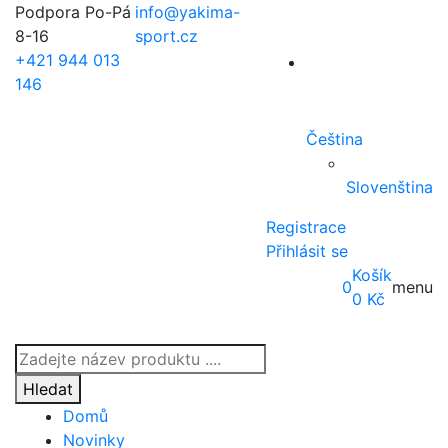
Podpora Po-Pá
info@yakima-
8-16
sport.cz
+421 944 013
146
Čeština
Slovenština
Registrace
Přihlásit se
Košík
0
menu
0
Kč
Products
search
Hledat
Domů
Novinky