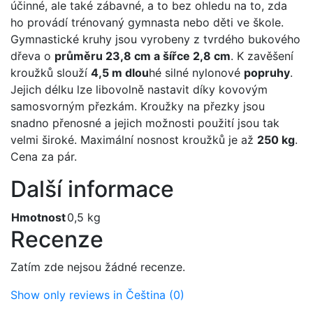
účinné, ale také zábavné, a to bez ohledu na to, zda
ho provádí trénovaný gymnasta nebo děti ve škole.
Gymnastické kruhy jsou vyrobeny z tvrdého bukového
dřeva o
průměru 23,8 cm a šířce 2,8 cm
. K zavěšení
kroužků slouží
4,5 m dlou
hé silné nylonové
popruhy
.
Jejich délku lze libovolně nastavit díky kovovým
samosvorným přezkám. Kroužky na přezky jsou
snadno přenosné a jejich možnosti použití jsou tak
velmi široké. Maximální nosnost kroužků je až
250 kg
.
Cena za pár.
Další informace
Hmotnost
0,5 kg
Recenze
Zatím zde nejsou žádné recenze.
Show only reviews in Čeština (0)