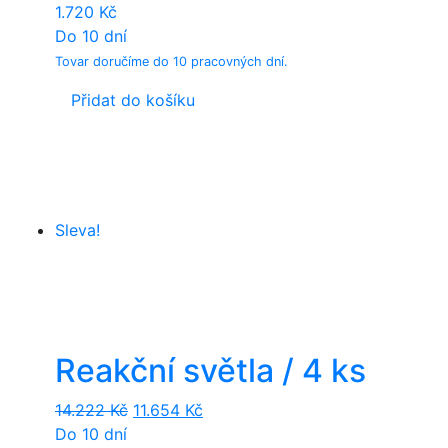
1.720
Kč
Do 10 dní
Tovar doručíme do 10 pracovných dní.
Přidat do košíku
Sleva!
Reakční světla / 4 ks
Original
Current
14.222
Kč
11.654
Kč
price
price
Do 10 dní