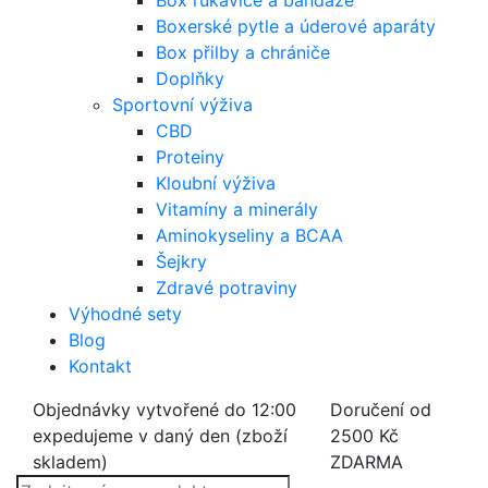
Box rukavice a bandáže
Boxerské pytle a úderové aparáty
Box přilby a chrániče
Doplňky
Sportovní výživa
CBD
Proteiny
Kloubní výživa
Vitamíny a minerály
Aminokyseliny a BCAA
Šejkry
Zdravé potraviny
Výhodné sety
Blog
Kontakt
Objednávky vytvořené do 12:00
Doručení od
expedujeme v daný den (zboží
2500 Kč
skladem)
ZDARMA
Products