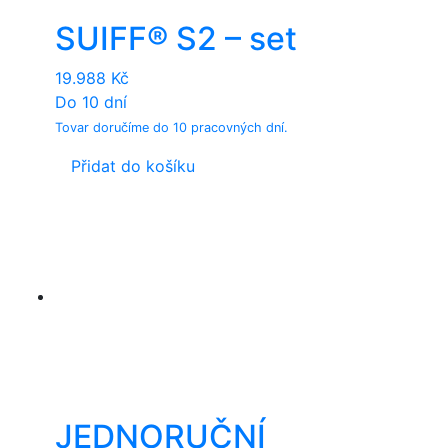
on
SUIFF® S2 – set
the
product
19.988
Kč
page
Do 10 dní
Tovar doručíme do 10 pracovných dní.
Přidat do košíku
JEDNORUČNÍ