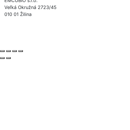
EMCUBIO s.r.o.
Veľká Okružná 2723/45
010 01 Žilina