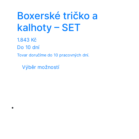
Boxerské tričko a
kalhoty – SET
1.843
Kč
Do 10 dní
Tovar doručíme do 10 pracovných dní.
This
Výběr možností
product
has
multiple
variants.
The
options
may
be
chosen