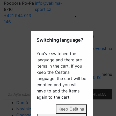
Podpora Po-Pá
info@yakima-
8-16
sport.cz
+421 944 013
146
Čeština
Switching language?
Slovenština
You've switched the
Registrace
language and there are
Přihlásit se
items in the cart. If you
Košík
keep the Čeština
1
menu
21.500
Kč
language, the cart will be
emptied and you will
have to add the items
Products
HLEDAT
search
again to the cart.
Domů
Novinky
Keep Čeština
Obchod