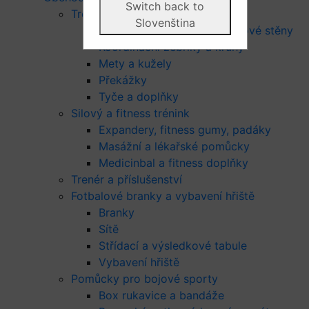
Switch back to
Tréninkové pomůcky
Slovenština
Tréninkové figuríny a odrazové stěny
Koordinační žebříky a kruhy
Mety a kužely
Překážky
Tyče a doplňky
Silový a fitness trénink
Expandery, fitness gumy, padáky
Masážní a lékařské pomůcky
Medicinbal a fitness doplňky
Trenér a příslušenství
Fotbalové branky a vybavení hřiště
Branky
Sítě
Střídací a výsledkové tabule
Vybavení hřiště
Pomůcky pro bojové sporty
Box rukavice a bandáže