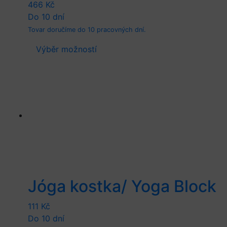
466
Kč
Do 10 dní
Tovar doručíme do 10 pracovných dní.
This
Výběr možností
product
has
multiple
variants.
The
options
may
be
chosen
on
Jóga kostka/ Yoga Block
the
product
111
Kč
page
Do 10 dní