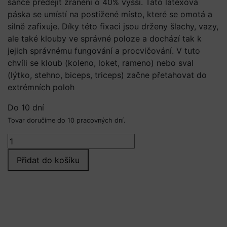
šance předejít zranění o 40% vyšší. Tato latexová
páska se umístí na postižené místo, které se omotá a
silně zafixuje. Díky této fixaci jsou drženy šlachy, vazy,
ale také klouby ve správné poloze a dochází tak k
jejich správnému fungování a procvičování. V tuto
chvíli se kloub (koleno, loket, rameno) nebo sval
(lýtko, stehno, biceps, triceps) začne přetahovat do
extrémních poloh
Do 10 dní
Tovar doručíme do 10 pracovných dní.
Floss
band
Přidat do košíku
-
HEAVY
1,5mm
množství