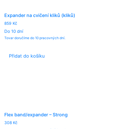
Expander na cvičení kliků (kliků)
859
Kč
Do 10 dní
Tovar doručíme do 10 pracovných dní.
Přidat do košíku
Flex band/expander – Strong
308
Kč