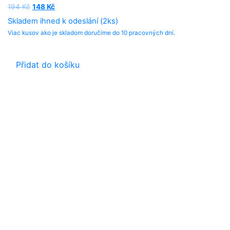
Original
Current
194
Kč
148
Kč
price
price
Skladem ihned k odeslání (2ks)
was:
is:
Viac kusov ako je skladom doručíme do 10 pracovných dní.
194 Kč.
148 Kč.
Přidat do košíku