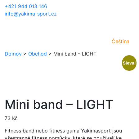
+421 944 013 146
info@yakima-sport.cz
Čeština
Domov
>
Obchod
>
Mini band – LIGHT
Sleva!
Mini band – LIGHT
73
Kč
Fitness band nebo fitness guma Yakimasport jsou
všestranné fitness pomůcky, které se používají ke