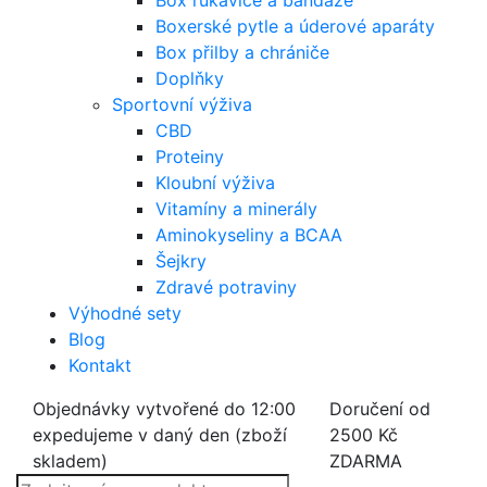
Box rukavice a bandáže
Boxerské pytle a úderové aparáty
Box přilby a chrániče
Doplňky
Sportovní výživa
CBD
Proteiny
Kloubní výživa
Vitamíny a minerály
Aminokyseliny a BCAA
Šejkry
Zdravé potraviny
Výhodné sety
Blog
Kontakt
Objednávky vytvořené do 12:00
Doručení od
expedujeme v daný den (zboží
2500 Kč
skladem)
ZDARMA
Products