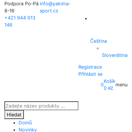
Podpora Po-Pá
info@yakima-
8-16
sport.cz
+421 944 013
146
Čeština
Slovenština
Registrace
Přihlásit se
Košík
0
menu
0
Kč
Products
search
Hledat
Domů
Novinky