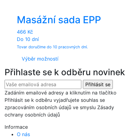
Masážní sada EPP
466
Kč
Do 10 dní
Tovar doručíme do 10 pracovných dní.
This
Výběr možností
product
Přihlaste se k odběru novinek
has
multiple
variants.
Zadáním emailové adresy a kliknutím na tlačítko
The
Přihlásit se k odběru vyjadřujete souhlas se
options
zpracováním osobních údajů ve smyslu Zásady
may
ochrany osobních údajů
be
chosen
Informace
on
O nás