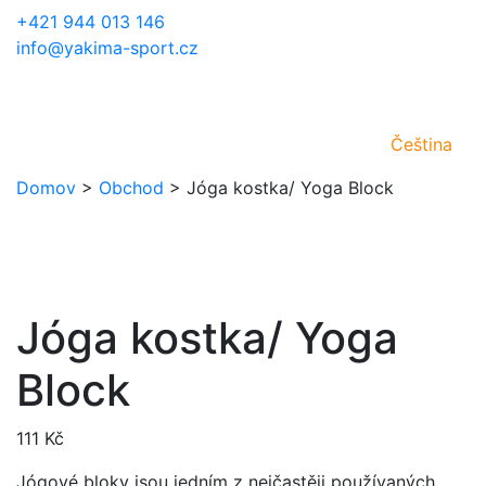
+421 944 013 146
info@yakima-sport.cz
Čeština
Domov
>
Obchod
>
Jóga kostka/ Yoga Block
Jóga kostka/ Yoga
Block
111
Kč
Jógové bloky jsou jedním z nejčastěji používaných