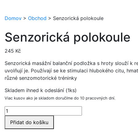
Domov
>
Obchod
>
Senzorická polokoule
Senzorická polokoule
245
Kč
Senzorická masážní balanční podložka s hroty slouží k re
uvolňují je. Používají se ke stimulaci hlubokého citu, hm
různé senzomotorické tréninky
Skladem ihned k odeslání (1ks)
Viac kusov ako je skladom doručíme do 10 pracovných dní.
Senzorická
polokoule
Přidat do košíku
množství