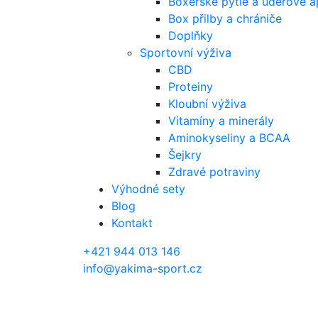
Boxerské pytle a úderové a
Box přilby a chrániče
Doplňky
Sportovní výživa
CBD
Proteiny
Kloubní výživa
Vitamíny a minerály
Aminokyseliny a BCAA
Šejkry
Zdravé potraviny
Výhodné sety
Blog
Kontakt
+421 944 013 146
info@yakima-sport.cz