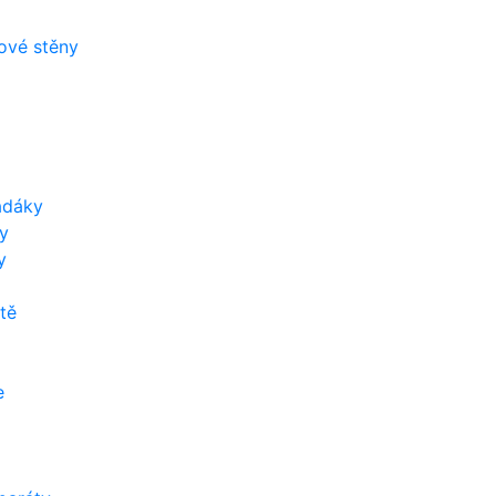
zové stěny
adáky
y
y
tě
e