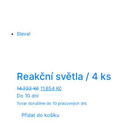
Sleva!
Reakční světla / 4 ks
Original
Current
14.222
Kč
11.654
Kč
price
price
Do 10 dní
was:
is:
Tovar doručíme do 10 pracovných dní.
14.222 Kč.
11.654 Kč.
Přidat do košíku