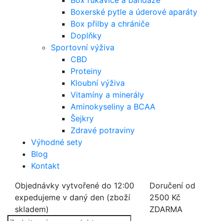
Box rukavice a bandáže
Boxerské pytle a úderové aparáty
Box přilby a chrániče
Doplňky
Sportovní výživa
CBD
Proteiny
Kloubní výživa
Vitamíny a minerály
Aminokyseliny a BCAA
Šejkry
Zdravé potraviny
Výhodné sety
Blog
Kontakt
Objednávky vytvořené do 12:00
Doručení od
expedujeme v daný den (zboží
2500 Kč
skladem)
ZDARMA
Products