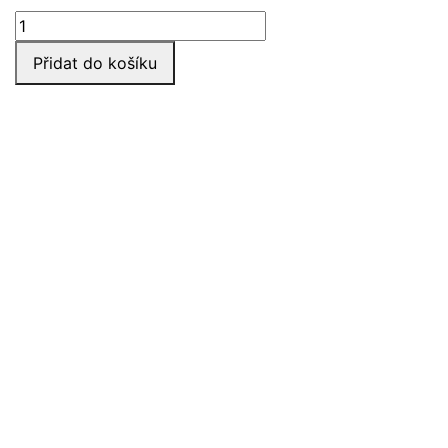
Klouzavé
disky
Přidat do košíku
množství