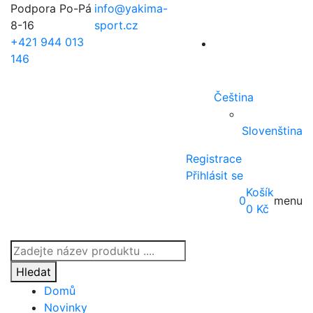
Podpora Po-Pá
info@yakima-
8-16
sport.cz
+421 944 013
146
Čeština
Slovenština
Registrace
Přihlásit se
Košík
0
menu
0
Kč
Products
search
Hledat
Domů
Novinky