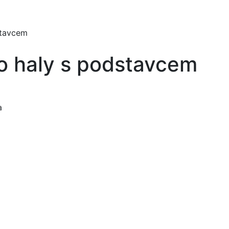
stavcem
o haly s podstavcem
a