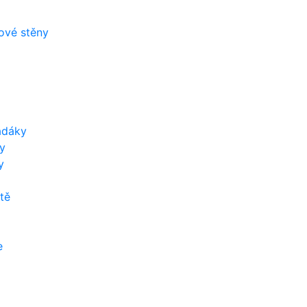
zové stěny
adáky
y
y
tě
e