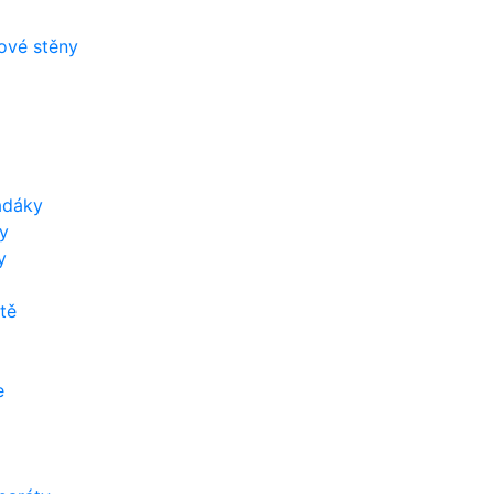
zové stěny
adáky
y
y
tě
e