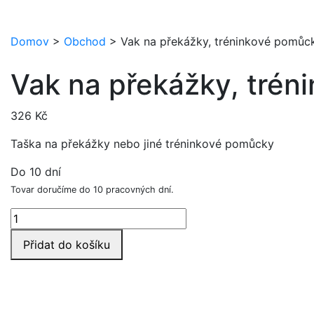
Domov
>
Obchod
>
Vak na překážky, tréninkové pomůc
Vak na překážky, tré
326
Kč
Taška na překážky nebo jiné tréninkové pomůcky
Do 10 dní
Tovar doručíme do 10 pracovných dní.
Vak
na
Přidat do košíku
překážky,
tréninkové
pomůcky
množství