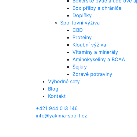
Boxerské pytle a úderové a
Box přilby a chrániče
Doplňky
Sportovní výživa
CBD
Proteiny
Kloubní výživa
Vitamíny a minerály
Aminokyseliny a BCAA
Šejkry
Zdravé potraviny
Výhodné sety
Blog
Kontakt
+421 944 013 146
info@yakima-sport.cz