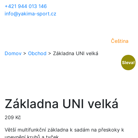
+421 944 013 146
info@yakima-sport.cz
Čeština
Domov
>
Obchod
>
Základna UNI velká
Sleva!
Základna UNI velká
209
Kč
Větší multifunkční základna k sadám na přeskoky k
upevnění kruhů a tyček.