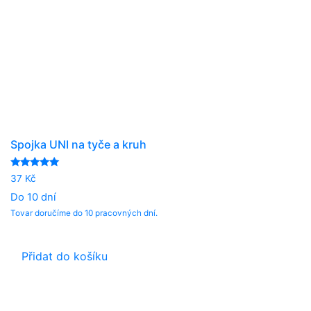
Spojka UNI na tyče a kruh
Hodnocení
37
Kč
5.00
z 5
Do 10 dní
Tovar doručíme do 10 pracovných dní.
Přidat do košíku