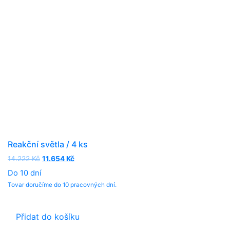
Reakční světla / 4 ks
14.222
Kč
Original
11.654
Kč
Current
price
price
Do 10 dní
was:
is:
Tovar doručíme do 10 pracovných dní.
14.222 Kč.
11.654 Kč.
Přidat do košíku