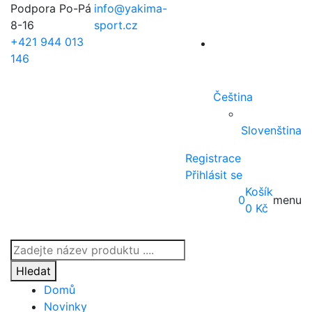
Podpora Po-Pá
info@yakima-
8-16
sport.cz
+421 944 013
146
Čeština
Slovenština
Registrace
Přihlásit se
Košík
0
menu
0
Kč
Products
search
Hledat
Domů
Novinky