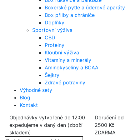
Box rukavice a bandáže
Boxerské pytle a úderové aparáty
Box přilby a chrániče
Doplňky
Sportovní výživa
CBD
Proteiny
Kloubní výživa
Vitamíny a minerály
Aminokyseliny a BCAA
Šejkry
Zdravé potraviny
Výhodné sety
Blog
Kontakt
Objednávky vytvořené do 12:00
Doručení od
expedujeme v daný den (zboží
2500 Kč
skladem)
ZDARMA