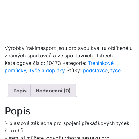
Výrobky Yakimasport jsou pro svou kvalitu oblíbené u
známých sportovců a ve sportovních klubech
Katalogové číslo:
10473
Kategorie:
Tréninkové
pomůcky
,
Tyče a doplňky
Štítky:
podstavce
,
tyče
Popis
Hodnocení (0)
Popis
‘- plastová základna pro spojení překážkových tyček
či kruhů
– sami si můžete vytvořit vlastní sestavu pro