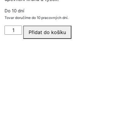
Do 10 dní
Tovar doručíme do 10 pracovných dní.
Základna
Přidat do košíku
UNI
velká
množství