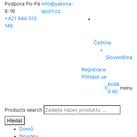
Podpora Po-Pá
info@yakima-
8-16
sport.cz
+421 944 013
146
Čeština
Slovenština
Registrace
Přihlásit se
Košík
0
menu
0
Kč
Products search
Hledat
Domů
Novinky