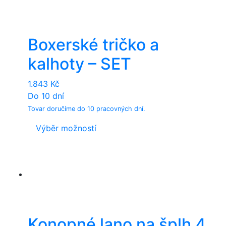
Boxerské tričko a
kalhoty – SET
1.843
Kč
Do 10 dní
Tovar doručíme do 10 pracovných dní.
This
Výběr možností
product
has
multiple
variants.
The
options
may
Konopné lano na šplh 4
be