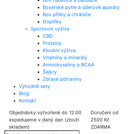
Box rukavice a bandáže
Boxerské pytle a úderové aparáty
Box přilby a chrániče
Doplňky
Sportovní výživa
CBD
Proteiny
Kloubní výživa
Vitamíny a minerály
Aminokyseliny a BCAA
Šejkry
Zdravé potraviny
Výhodné sety
Blog
Kontakt
Objednávky vytvořené do 12:00
Doručení od
expedujeme v daný den (zboží
2500 Kč
skladem)
ZDARMA
Products