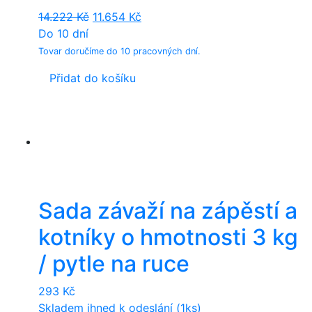
Original
Current
14.222
Kč
11.654
Kč
price
price
Do 10 dní
was:
is:
Tovar doručíme do 10 pracovných dní.
14.222 Kč.
11.654 Kč.
Přidat do košíku
Sada závaží na zápěstí a
kotníky o hmotnosti 3 kg
/ pytle na ruce
293
Kč
Skladem ihned k odeslání (1ks)