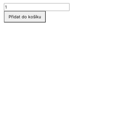
Ice
pack,
Přidat do košíku
umělý
led
množství