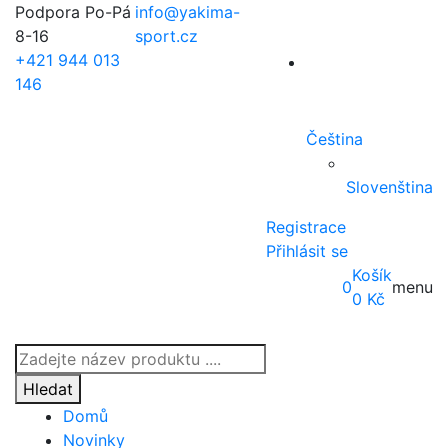
Podpora Po-Pá
info@yakima-
8-16
sport.cz
+421 944 013
146
Čeština
Slovenština
Registrace
Přihlásit se
Košík
0
menu
0
Kč
Products
search
Hledat
Domů
Novinky