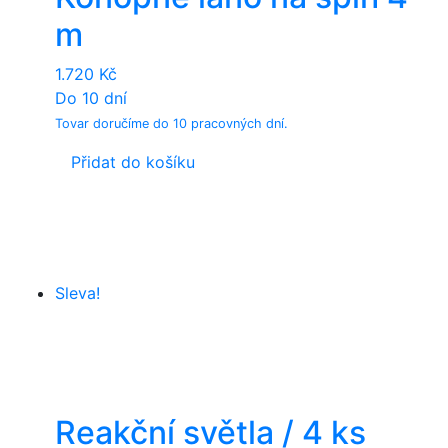
chosen
m
on
the
1.720
Kč
product
Do 10 dní
page
Tovar doručíme do 10 pracovných dní.
Přidat do košíku
Sleva!
Reakční světla / 4 ks