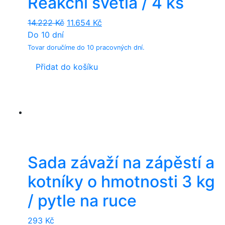
Reakční světla / 4 ks
Original
Current
14.222
Kč
11.654
Kč
price
price
Do 10 dní
was:
is:
Tovar doručíme do 10 pracovných dní.
14.222 Kč.
11.654 Kč.
Přidat do košíku
Sada závaží na zápěstí a
kotníky o hmotnosti 3 kg
/ pytle na ruce
293
Kč