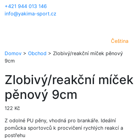
+421 944 013 146
info@yakima-sport.cz
Čeština
Domov
>
Obchod
>
Zlobivý/reakční míček pěnový
9cm
Zlobivý/reakční míček
pěnový 9cm
122
Kč
Z odolné PU pěny, vhodná pro brankáře. Ideální
pomůcka sportovců k procvičení rychlých reakcí a
postřehu