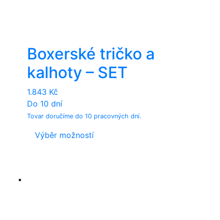
Boxerské tričko a
kalhoty – SET
1.843
Kč
Do 10 dní
Tovar doručíme do 10 pracovných dní.
This
Výběr možností
product
has
multiple
variants.
The
options
may