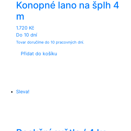
Konopné lano na šplh 4
be
chosen
m
on
the
1.720
Kč
product
Do 10 dní
page
Tovar doručíme do 10 pracovných dní.
Přidat do košíku
Sleva!