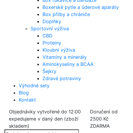
Box rukavice a bandáže
Boxerské pytle a úderové aparáty
Box přilby a chrániče
Doplňky
Sportovní výživa
CBD
Proteiny
Kloubní výživa
Vitamíny a minerály
Aminokyseliny a BCAA
Šejkry
Zdravé potraviny
Výhodné sety
Blog
Kontakt
Objednávky vytvořené do 12:00
Doručení od
expedujeme v daný den (zboží
2500 Kč
skladem)
ZDARMA
Products