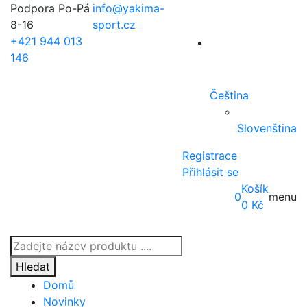
Podpora Po-Pá
info@yakima-
8-16
sport.cz
+421 944 013
146
Čeština
Slovenština
Registrace
Přihlásit se
Košík
0
menu
0
Kč
Products
search
Hledat
Domů
Novinky