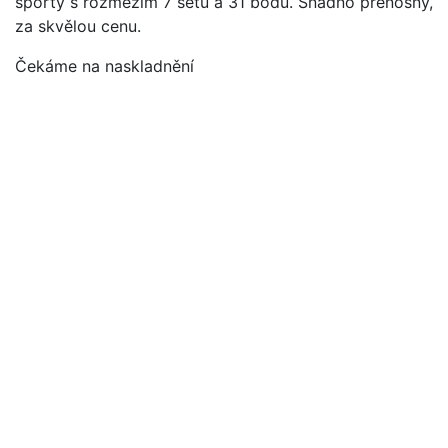
sporty s rozmezím 7 setů a 31 bodů. Snadno přenosný,
za skvělou cenu.
Čekáme na naskladnění