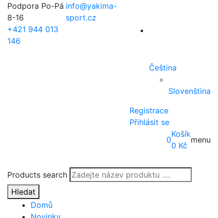
Podpora Po-Pá
info@yakima-
8-16
sport.cz
+421 944 013
146
Čeština
Slovenština
Registrace
Přihlásit se
Košík
0
menu
0
Kč
Products search
Hledat
Domů
Novinky