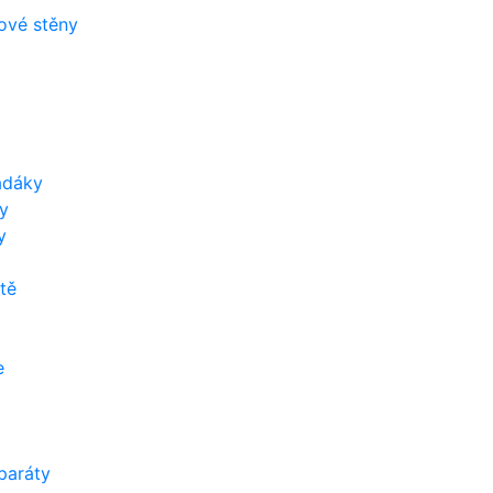
zové stěny
adáky
y
y
tě
e
paráty