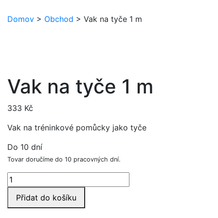
Domov
>
Obchod
>
Vak na tyče 1 m
Vak na tyče 1 m
333
Kč
Vak na tréninkové pomůcky jako tyče
Do 10 dní
Tovar doručíme do 10 pracovných dní.
Vak
na
Přidat do košíku
tyče
1