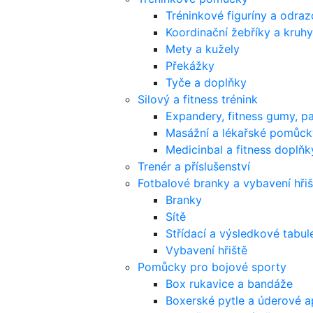
Tréninkové figuríny a odra
Koordinační žebříky a kruhy
Mety a kužely
Překážky
Tyče a doplňky
Silový a fitness trénink
Expandery, fitness gumy, p
Masážní a lékařské pomůck
Medicinbal a fitness doplňk
Trenér a příslušenství
Fotbalové branky a vybavení hřiš
Branky
Sítě
Střídací a výsledkové tabul
Vybavení hřiště
Pomůcky pro bojové sporty
Box rukavice a bandáže
Boxerské pytle a úderové a