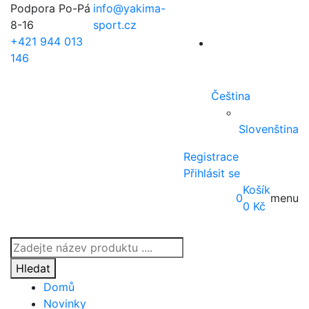
Podpora Po-Pá
info@yakima-
8-16
sport.cz
+421 944 013
146
Čeština
Slovenština
Registrace
Přihlásit se
Košík
0
menu
0
Kč
Products
search
Hledat
Domů
Novinky