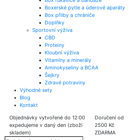
Box rukavice a bandáže
Boxerské pytle a úderové aparáty
Box přilby a chrániče
Doplňky
Sportovní výživa
CBD
Proteiny
Kloubní výživa
Vitamíny a minerály
Aminokyseliny a BCAA
Šejkry
Zdravé potraviny
Výhodné sety
Blog
Kontakt
Objednávky vytvořené do 12:00
Doručení od
expedujeme v daný den (zboží
2500 Kč
skladem)
ZDARMA
Products