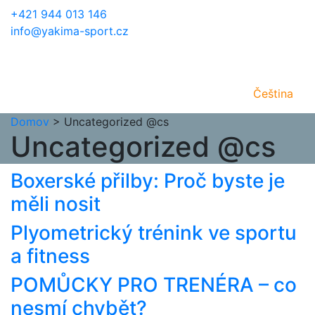
+421 944 013 146
info@yakima-sport.cz
Čeština
Domov
>
Uncategorized @cs
Uncategorized @cs
Boxerské přilby: Proč byste je
měli nosit
Plyometrický trénink ve sportu
a fitness
POMŮCKY PRO TRENÉRA – co
nesmí chybět?